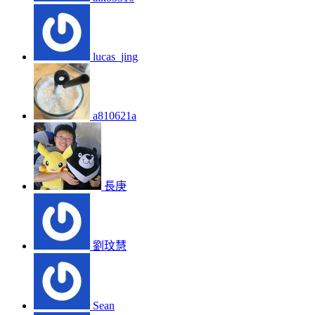
lucas_jing
a810621a
長庚
劉玟慧
Sean