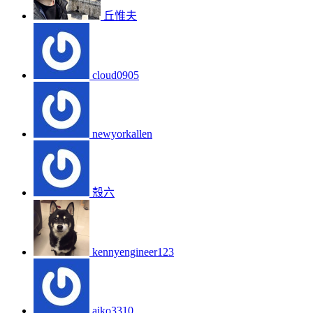
丘惟夫
cloud0905
newyorkallen
殼六
kennyengineer123
aiko3310