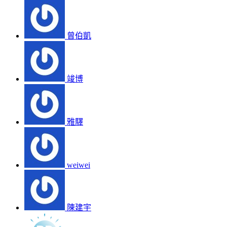
曾伯凱
竣博
雅驛
weiwei
陳建宇