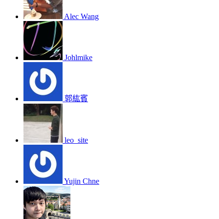
Alec Wang
Johlmike
郭紘賓
leo_site
Yujin Chne